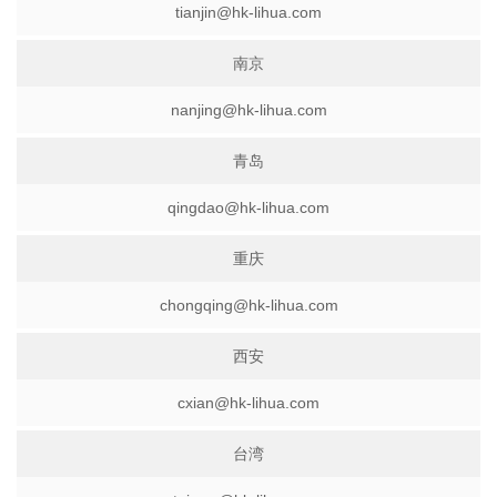
tianjin@hk-lihua.com
南京
nanjing@hk-lihua.com
青岛
qingdao@hk-lihua.com
重庆
chongqing@hk-lihua.com
西安
cxian@hk-lihua.com
台湾