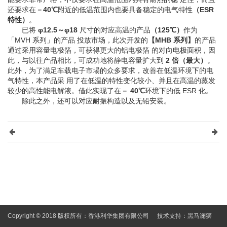
还要求在
－40℃
附近的低温范围内也要具备稳定的电气特性
（ESR
特性）
。
已将
φ12.5～φ18
尺寸的对应高温的产品
（125℃）
作为
「MVH 系列」的产品 投放市场，此次开发的
【MHB 系列】
的产品
通过采用容量电极箔，可获得更大的铝电极箔 的对向电极面积，因
此，与以往产品相比，可成功地将静电容量扩大到
2 倍（最大）
。
此外，为了满足车载电子市場的众多要求，改善在低温环境下的电
气特性，本产品采 用了在低温的特性变化较小、并且在高温的蒸发
较少的高性能电解液。借此实现了在
－ 40℃
环境下的低 ESR 化。
除此之外，还可以对应耐振构造以及无铅安装。
Copyright © 2018 版权所有：香港利华集团有限公司
技术支持：
黑马澜狮