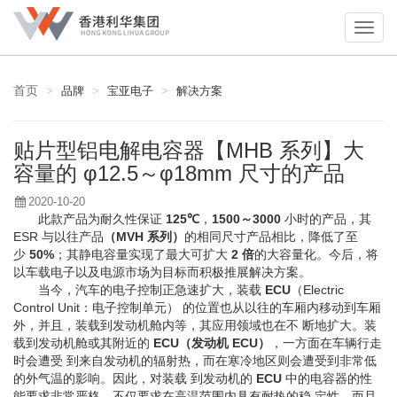
首页
品牌
宝亚电子
解决方案
贴片型铝电解电容器【MHB 系列】大
容量的 φ12.5～φ18mm 尺寸的产品
2020-10-20
此款产品为耐久性保证
125℃
，
1500～3000
小时的产品，其
ESR 与以往产品
（MVH 系列）
的相同尺寸产品相比，降低了至
少
50%
；其静电容量实现了最大可扩大
2 倍
的大容量化。今后，将
以车载电子以及电源市场为目标而积极推展解决方案。
当今，汽车的电子控制正急速扩大，装载
ECU
（Electric
Control Unit：电子控制单元） 的位置也从以往的车厢内移动到车厢
外，并且，装载到发动机舱内等，其应用领域也在不 断地扩大。装
载到发动机舱或其附近的
ECU（发动机 ECU）
，一方面在车辆行走
时会遭受 到来自发动机的辐射热，而在寒冷地区则会遭受到非常低
的外气温的影响。因此，对装载 到发动机的
ECU
中的电容器的性
能要求非常严格，不仅要求在高温范围内具有耐热的稳 定性，而且