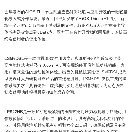
去年发布的AliOS Things是阿里巴巴针对物联网应用开发的一款轻量
化嵌入式操作系统。最近，阿里又发布了AliOS Things v1.2版，新
增一个叫做uData的基于感测器的元件。取得AliOS认证的意法半导
体感测器被集成到uData内。双方正在合作开发物联网系统，以提高
终端使用者的使用体验。
LSM6DSL
是一款内置3D数位加速度计和3D陀螺仪的系统级封装，
高性能模式功耗只有 0.65 mA，可实现始终开启的低功耗功能，为
用户带来最佳的运动检测体验。出色的机械抗震性使LSM6DSL成为
系统设计人员研制可靠产品的首选感测器。LSM6DSL支援主要的操
作系统要求，具有硬件、虚拟和批次处理感测器功能，为动态资料
批次处理功能提供最高4KB的缓存空间。
LPS22HB
是一款尺寸超级紧凑的压阻式绝对压力感测器，功能可用
作数位输出气压计，采用防尘防水设计，具有高精度和低功耗的特
点。其采用的注塑封装配有硅帽和六个20µm孔，确保传感器具有防