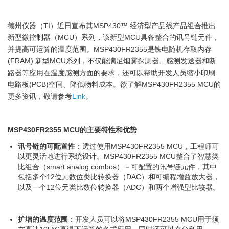
德州仪器（TI）近日宣布其MSP430™ 经济型产品线产品组合推出
新型微控制器（MCU）系列，该新型MCU具备整合的讯号链元件，
并提高可运算的温度范围。MSP430FR2355是铁电随机存取内存
(FRAM) 新型MCU系列，不仅能满足烟雾探测器、感测发送器和断
路器等应用在温度感测方面的要求，还可以帮助开发人员缩小印刷
电路板(PCB)空间、降低物料成本。欲了解MSP430FR2355 MCU的
更多资讯，敬请参考
Link
。
MSP430FR2355 MCU
的主要特性和优势
讯号链的可配置性
：透过使用MSP430FR2355 MCU，工程师可
以更灵活地进行系统设计。MSP430FR2355 MCU整合了智慧类
比组合（smart analog combos）－可配置的讯号链元件，其中
包括多个12位元数位类比转换器（DAC）和可编程增益放大器，
以及一个12位元类比数位转换器（ADC）和两个增强型比较器。
扩增的温度范围
：开发人员可以将MSP430FR2355 MCU用于须